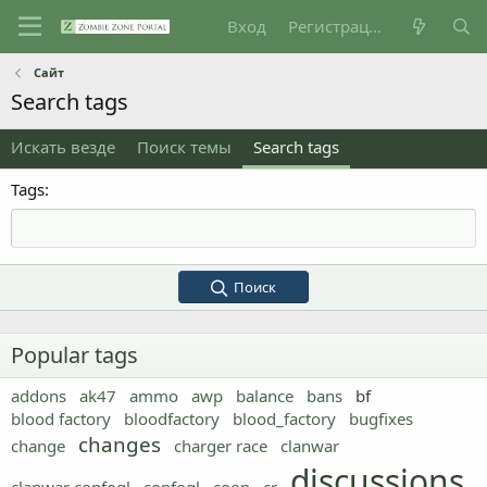
Вход
Регистрация
Сайт
Search tags
Искать везде
Поиск темы
Search tags
Tags
Поиск
Popular tags
addons
ak47
ammo
awp
balance
bans
bf
blood factory
bloodfactory
blood_factory
bugfixes
changes
change
charger race
clanwar
discussions