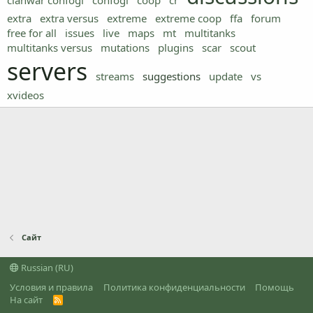
clanwar confogl
confogl
coop
cr
extra
extra versus
extreme
extreme coop
ffa
forum
free for all
issues
live
maps
mt
multitanks
multitanks versus
mutations
plugins
scar
scout
servers
streams
suggestions
update
vs
xvideos
Сайт
Russian (RU)
Условия и правила
Политика конфиденциальности
Помощь
На сайт
R
S